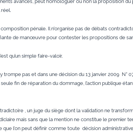
guments avancés, peut homologuer ou non la proposition du 
 réel.
a composition pénale. Il n’organise pas de débats contradictoir
nifiante de manœuvre pour contester les propositions de sa
’est qu’un simple faire-valoir.
y trompe pas et dans une décision du 13 janvier 2009 N° 07-
seule fin de réparation du dommage, l’action publique étan
radictoire , un juge du siège dont la validation ne transfor
 judiciaire mais sans que la mention ne constitue le premier t
ve que l’on peut définir comme toute décision administrative