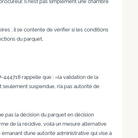
procureur. Il n’est pas simplement une chambre
es , il se contente de vérifier si les conditions
nctions du parquet.
444718 rappelle que : »la validation de la
t seulement suspendue, n’a pas autorité de
me pas la décision du parquet en décision
erme de la récidive, voilà un mesure alternative
 émanant d’une autorité administrative qui vise à